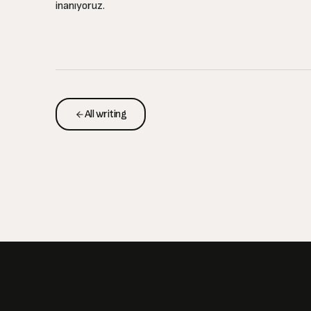
inanıyoruz.
All writing