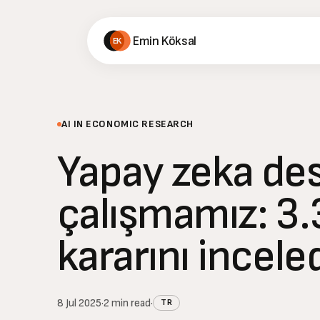
Emin Köksal
EK
AI IN ECONOMIC RESEARCH
Yapay zeka des
çalışmamız: 3
kararını inceled
8 Jul 2025
·
2
min read
·
TR