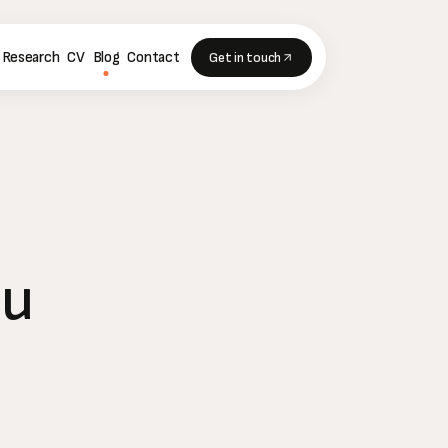
Research
CV
Blog
Contact
Get in touch
lu