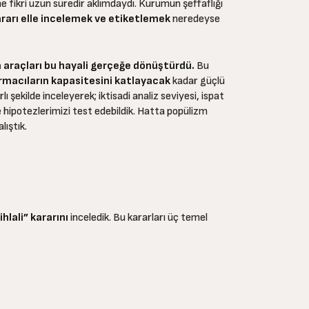
me fikri uzun süredir aklımdaydı. Kurumun şeffaflığı
ararı elle incelemek ve etiketlemek
neredeyse
 araçları bu hayali gerçeğe dönüştürdü.
Bu
rmacıların kapasitesini katlayacak
kadar güçlü
 şekilde inceleyerek; iktisadi analiz seviyesi, ispat
 hipotezlerimizi test edebildik. Hatta popülizm
lıştık.
hlali” kararını
inceledik. Bu kararları üç temel