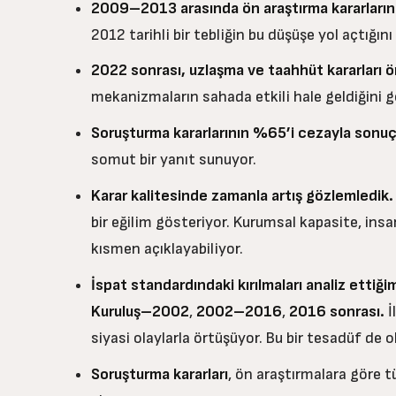
2009–2013 arasında ön araştırma kararlarınd
2012 tarihli bir tebliğin bu düşüşe yol açtığın
2022 sonrası, uzlaşma ve taahhüt kararları ön 
mekanizmaların sahada etkili hale geldiğini g
Soruşturma kararlarının %65’i cezayla sonuç
somut bir yanıt sunuyor.
Karar kalitesinde zamanla artış gözlemledik.
bir eğilim gösteriyor. Kurumsal kapasite, insa
kısmen açıklayabiliyor.
İspat standardındaki kırılmaları analiz ettiği
Kuruluş–2002
,
2002–2016
,
2016 sonrası.
İ
siyasi olaylarla örtüşüyor. Bu bir tesadüf de ol
Soruşturma kararları
, ön araştırmalara göre 