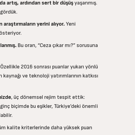
a artış, ardından sert bir düşüş
yaşanmış.
ı gördük.
araştırmaların yerini alıyor.
Yeni
österiyor.
lanmış.
Bu oran, “Ceza çıkar mı?” sorusuna
Özellikle 2016 sonrası puanlar yukarı yönlü
n kaynağı ve teknoloji yatırımlarının katkısı
mizde
, üç dönemsel rejim tespit ettik:
lginç biçimde bu eşikler, Türkiye’deki önemli
abilir.
tüm kalite kriterlerinde daha yüksek puan