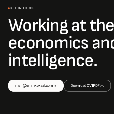
GET IN TOUCH
Working at th
economics an
intelligence.
mail@eminkoksal.com
Download CV (PDF)