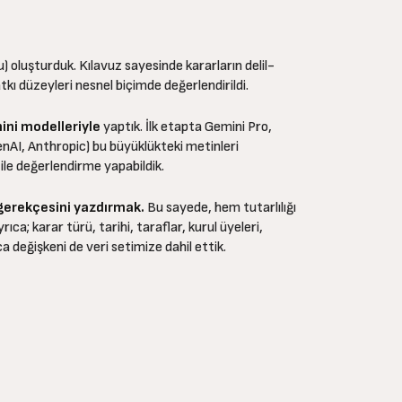
 oluşturduk. Kılavuz sayesinde kararların delil-
atkı düzeyleri nesnel biçimde değerlendirildi.
ni modelleriyle
yaptık. İlk etapta Gemini Pro,
enAI, Anthropic) bu büyüklükteki metinleri
 ile değerlendirme yapabildik.
erekçesini yazdırmak.
Bu sayede, hem tutarlılığı
ıca; karar türü, tarihi, taraflar, kurul üyeleri,
ca değişkeni de veri setimize dahil ettik.